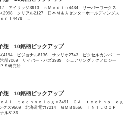
917 アイリッジ3913 ｓＭｅｄｉｏ4434 サーバーワークス
ス2998 クリアル2127 日本Ｍ＆Ａセンターホールディングス
ｎｔ4479 ...
銘柄予想 10銘柄ピックアップ
ズ4194 ビジョナル8136 サンリオ2743 ピクセルカンパニー
川崎汽船7069 サイバー・バズ3989 シェアリングテクノロジー
ＱＰＳ研究所
銘柄予想 10銘柄ピックアップ
ｏｎｏＡＩ ｔｅｃｈｎｏｌｏｇｙ3491 ＧＡ ｔｅｃｈｎｏｌｏｇ
ングス9509 北海道電力7214 ＧＭＢ9556 ＩＮＴＬＯＯＰ
ル8136 ...