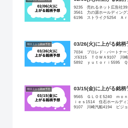
9235 売れるネット広告社3
3561 力の源ホールディング
6196 ストライク5254 Ａｒｅ
03/26(火)に上がる
明日上がる銘柄予想
7034 プロレド・パートナー
ズ6315 ＴＯＷＡ9107 
5892 ｙｕｔｏｒｉ5595 
03/15(金)に上がる
明日上がる銘柄予想
9565 ＧＬＯＥ5240 ｍ
ｉｅｓ1514 住石ホールディ
9107 川崎汽船4194 ビジョナ