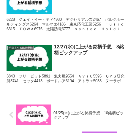
6228 ジェイ・イー・ティ4980 デクセリアルズ2467 バルクホー
ルディングス6264 マルマエ4186 東京応化工業5256 Ｆｕｓｉｃ
6315 ＴＯＷＡ6976 太陽誘電6777 ｓａｎｔｅｃ Ｈｏｌｄｉｎ
ｇｓ9697 カプコン
12/27(水)に上がる銘柄予想 8銘
明日上がる銘柄予想
柄ピックアップ
3843 フリービット5891 魁力屋9554 ＡＶｉＣ5595 ＱＰＳ研究
所3741 セック4413 ボードルア6194 アトラエ5033 ヌーラボ
01/25(木)に上がる銘柄予想 10銘柄ピッ
クアップ