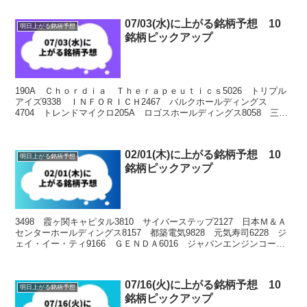
07/03(水)に上がる銘柄予想 10
明日上がる銘柄予想
銘柄ピックアップ
190A Ｃｈｏｒｄｉａ Ｔｈｅｒａｐｅｕｔｉｃｓ5026 トリプル
アイズ9338 ＩＮＦＯＲＩＣＨ2467 バルクホールディングス
4704 トレンドマイクロ205A ロゴスホールディングス8058 三菱
商事4011 ヘッドウォータース91...
02/01(木)に上がる銘柄予想 10
明日上がる銘柄予想
銘柄ピックアップ
3498 霞ヶ関キャピタル3810 サイバーステップ2127 日本Ｍ＆Ａ
センターホールディングス8157 都築電気9828 元気寿司6228 ジ
ェイ・イー・ティ9166 ＧＥＮＤＡ6016 ジャパンエンジンコーポ
レーション3561 力の源ホ...
07/16(火)に上がる銘柄予想 10
明日上がる銘柄予想
銘柄ピックアップ