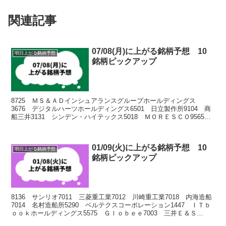
関連記事
07/08(月)に上がる銘柄予想 10
明日上がる銘柄予想
銘柄ピックアップ
8725 ＭＳ＆ＡＤインシュアランスグループホールディングス
3676 デジタルハーツホールディングス6501 日立製作所9104 商
船三井3131 シンデン・ハイテックス5018 ＭＯＲＥＳＣＯ9565
ＧＬＯＥ9166 ＧＥＮＤＡ7974...
01/09(火)に上がる銘柄予想 10
明日上がる銘柄予想
銘柄ピックアップ
8136 サンリオ7011 三菱重工業7012 川崎重工業7018 内海造船
7014 名村造船所5290 ベルテクスコーポレーション1447 ＩＴｂ
ｏｏｋホールディングス5575 Ｇｌｏｂｅｅ7003 三井Ｅ＆Ｓ
9107 川崎汽船