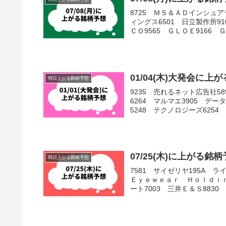
8725 ＭＳ＆ＡＤインシュ
ィングス6501 日立製作所9
ＣＯ9565 ＧＬＯＥ9166 ＧＥ
01/04(木)大発会に
明日上がる銘柄予想
9235 売れるネット広告社5
6264 マルマエ3905 デ
5248 テクノロジーズ6254
07/25(木)に上がる
明日上がる銘柄予想
7581 サイゼリヤ195A 
Ｅｙｅｗｅａｒ Ｈｏｌｄｉｎ
ート7003 三井Ｅ＆Ｓ8830 