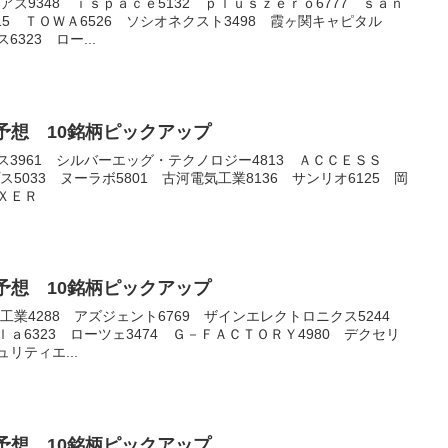
ピアズ9348 ｉｓｐａｃｅ5132 ｐｌｕｓｚｅｒｏ6777 ｓａｎ
5 ＴＯＷＡ6526 ソシオネクスト3498 霞ヶ関キャピタル
323 ロー...
銘柄予想 10銘柄ピックアップ
ス3961 シルバーエッグ・テクノロジー4813 ＡＣＣＥＳＳ
プス5033 ヌーラボ5801 古河電気工業8136 サンリオ6125 岡
ＩＸＥＲ
銘柄予想 10銘柄ピックアップ
前澤工業4288 アズジェント6769 ザインエレクトロニクス5244
ｌａ6323 ローツェ3474 Ｇ－ＦＡＣＴＯＲＹ4980 デクセリ
リティエ...
銘柄予想 10銘柄ピックアップ