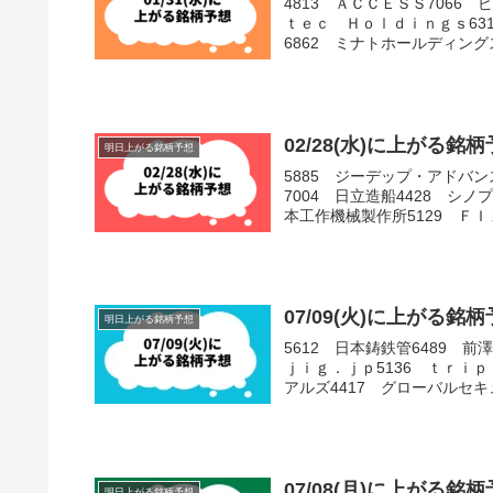
4813 ＡＣＣＥＳＳ7066 
ｔｅｃ Ｈｏｌｄｉｎｇｓ631
6862 ミナトホールディングス6
02/28(水)に上がる
明日上がる銘柄予想
5885 ジーデップ・アドバン
7004 日立造船4428 シノ
本工作機械製作所5129 Ｆ
07/09(火)に上がる
明日上がる銘柄予想
5612 日本鋳鉄管6489 
ｊｉｇ．ｊｐ5136 ｔｒｉｐ
アルズ4417 グローバルセキュ
07/08(月)に上がる
明日上がる銘柄予想