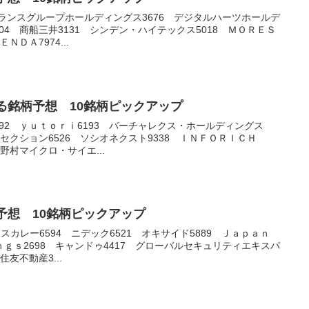
アランスグループホールディングス3676 デジタルハーツホールデ
104 商船三井3131 シンデン・ハイテックス5018 ＭＯＲＥＳ
ＮＤＡ7974...
上がる銘柄予想 10銘柄ピックアップ
892 ｙｕｔｏｒｉ6193 バーチャレクス・ホールディングス
ータセクション6526 ソシオネクスト9338 ＩＮＦＯＲＩＣＨ
 野村マイクロ・サイエ...
銘柄予想 10銘柄ピックアップ
ライスカレー6594 ニデック6521 オキサイド5889 Ｊａｐａｎ
ｇｓ2698 キャンドゥ4417 グローバルセキュリティエキスパ
住友不動産3...