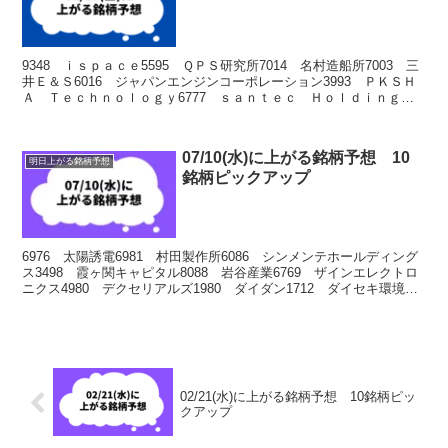
9348 ｉｓｐａｃｅ5595 ＱＰＳ研究所7014 名村造船所7003 三
井Ｅ＆Ｓ6016 ジャパンエンジンコーポレーション3993 ＰＫＳＨ
Ａ Ｔｅｃｈｎｏｌｏｇｙ6777 ｓａｎｔｅｃ Ｈｏｌｄｉｎｇｓ
6338 タカトリ5574 ＡＢ...
07/10(水)に上がる銘柄予想 10
明日上がる銘柄予想
銘柄ピックアップ
6976 太陽誘電6981 村田製作所6086 シンメンテホールディング
ス3498 霞ヶ関キャピタル8088 岩谷産業6769 ザインエレクトロ
ニクス4980 デクセリアルズ1980 ダイダン1712 ダイセキ環境ソ
リューション6777 ｓ...
02/21(水)に上がる銘柄予想 10銘柄ピッ
クアップ