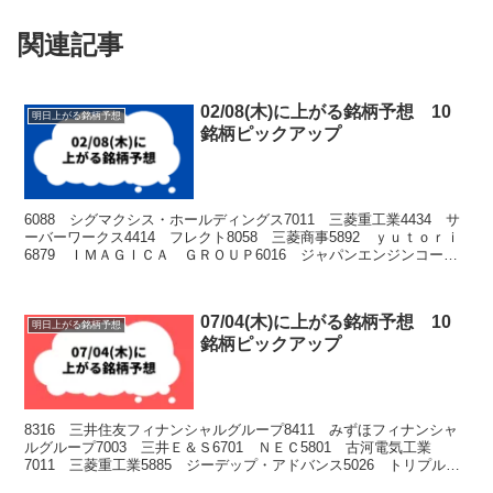
関連記事
02/08(木)に上がる銘柄予想 10
明日上がる銘柄予想
銘柄ピックアップ
6088 シグマクシス・ホールディングス7011 三菱重工業4434 サ
ーバーワークス4414 フレクト8058 三菱商事5892 ｙｕｔｏｒｉ
6879 ＩＭＡＧＩＣＡ ＧＲＯＵＰ6016 ジャパンエンジンコーポ
レーション6258 平田機工...
07/04(木)に上がる銘柄予想 10
明日上がる銘柄予想
銘柄ピックアップ
8316 三井住友フィナンシャルグループ8411 みずほフィナンシャ
ルグループ7003 三井Ｅ＆Ｓ6701 ＮＥＣ5801 古河電気工業
7011 三菱重工業5885 ジーデップ・アドバンス5026 トリプルア
イズ6144 西部電機8088 ...