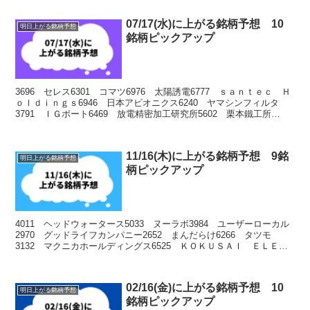
07/17(水)に上がる銘柄予想 10
明日上がる銘柄予想
銘柄ピックアップ
3696 セレス6301 コマツ6976 太陽誘電6777 ｓａｎｔｅｃ Ｈ
ｏｌｄｉｎｇｓ6946 日本アビオニクス6240 ヤマシンフィルタ
3791 ＩＧポート6469 放電精密加工研究所5602 栗本鐵工所
7012 川崎重工業
11/16(木)に上がる銘柄予想 9銘
明日上がる銘柄予想
柄ピックアップ
4011 ヘッドウォータース5033 ヌーラボ3984 ユーザーローカル
2970 グッドライフカンパニー2652 まんだらけ6266 タツモ
3132 マクニカホールディングス6525 ＫＯＫＵＳＡＩ ＥＬＥＣ
ＴＲＩＣ5027 ＡｎｙＭｉｎｄ...
02/16(金)に上がる銘柄予想 10
明日上がる銘柄予想
銘柄ピックアップ