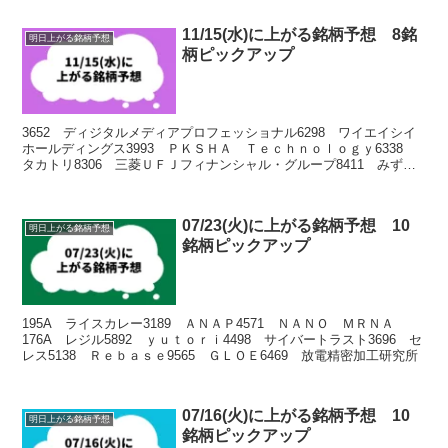
11/15(水)に上がる銘柄予想 8銘
明日上がる銘柄予想
柄ピックアップ
3652 ディジタルメディアプロフェッショナル6298 ワイエイシイ
ホールディングス3993 ＰＫＳＨＡ Ｔｅｃｈｎｏｌｏｇｙ6338
タカトリ8306 三菱ＵＦＪフィナンシャル・グループ8411 みずほ
フィナンシャルグループ7173 東京...
07/23(火)に上がる銘柄予想 10
明日上がる銘柄予想
銘柄ピックアップ
195A ライスカレー3189 ＡＮＡＰ4571 ＮＡＮＯ ＭＲＮＡ
176A レジル5892 ｙｕｔｏｒｉ4498 サイバートラスト3696 セ
レス5138 Ｒｅｂａｓｅ9565 ＧＬＯＥ6469 放電精密加工研究所
07/16(火)に上がる銘柄予想 10
明日上がる銘柄予想
銘柄ピックアップ