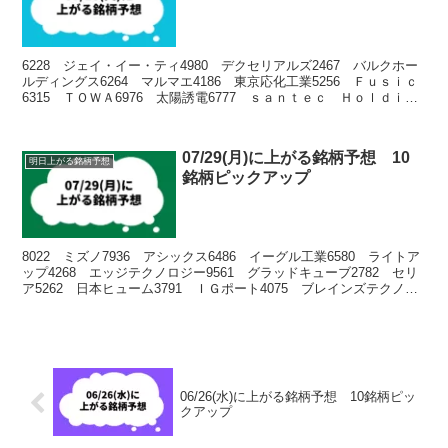
6228 ジェイ・イー・ティ4980 デクセリアルズ2467 バルクホー
ルディングス6264 マルマエ4186 東京応化工業5256 Ｆｕｓｉｃ
6315 ＴＯＷＡ6976 太陽誘電6777 ｓａｎｔｅｃ Ｈｏｌｄｉｎ
ｇｓ9697 カプコン
07/29(月)に上がる銘柄予想 10
明日上がる銘柄予想
銘柄ピックアップ
8022 ミズノ7936 アシックス6486 イーグル工業6580 ライトア
ップ4268 エッジテクノロジー9561 グラッドキューブ2782 セリ
ア5262 日本ヒューム3791 ＩＧポート4075 ブレインズテクノロ
ジー
06/26(水)に上がる銘柄予想 10銘柄ピッ
クアップ