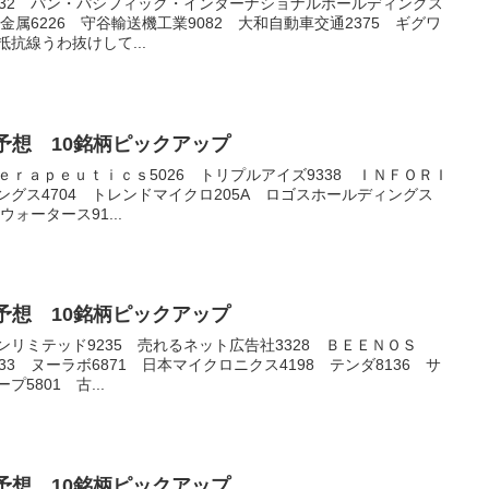
7532 パン・パシフィック・インターナショナルホールディングス
井金属6226 守谷輸送機工業9082 大和自動車交通2375 ギグワ
抗線うわ抜けして...
銘柄予想 10銘柄ピックアップ
ｅｒａｐｅｕｔｉｃｓ5026 トリプルアイズ9338 ＩＮＦＯＲＩ
ングス4704 トレンドマイクロ205A ロゴスホールディングス
ウォータース91...
銘柄予想 10銘柄ピックアップ
ンリミテッド9235 売れるネット広告社3328 ＢＥＥＮＯＳ
33 ヌーラボ6871 日本マイクロニクス4198 テンダ8136 サ
5801 古...
銘柄予想 10銘柄ピックアップ