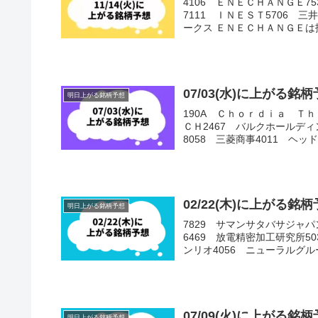
4106 ＥＮＥＣＨＡＮＧＥ
7111 ＩＮＥＳＴ5706 三
ークス ＥＮＥＣＨＡＮＧＥは抵
07/03(水)に上がる
明日上がる銘柄予想
190A Ｃｈｏｒｄｉａ Ｔｈ
ＣＨ2467 バルクホールディ
8058 三菱商事4011 ヘッド
02/22(木)に上がる
明日上がる銘柄予想
7829 サマンサタバサジャパ
6469 放電精密加工研究所50
ンリオ4056 ニューラルグループ
07/09(火)に上がる
明日上がる銘柄予想