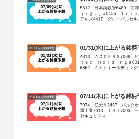
5612 日本鋳鉄管6489 
ｊｉｇ．ｊｐ5136 ｔｒｉｐ
アルズ4417 グローバルセキュ
01/31(水)に上がる
明日上がる銘柄予想
4813 ＡＣＣＥＳＳ7066 
ｔｅｃ Ｈｏｌｄｉｎｇｓ631
6862 ミナトホールディングス6
07/11(木)に上がる
明日上がる銘柄予想
7974 任天堂2467 バルク
重工業7013 ＩＨＩ7003 
セキュリティ