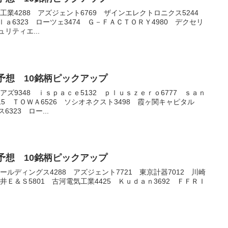
前澤工業4288 アズジェント6769 ザインエレクトロニクス5244
ｌａ6323 ローツェ3474 Ｇ－ＦＡＣＴＯＲＹ4980 デクセリ
リティエ...
銘柄予想 10銘柄ピックアップ
ピアズ9348 ｉｓｐａｃｅ5132 ｐｌｕｓｚｅｒｏ6777 ｓａｎ
5 ＴＯＷＡ6526 ソシオネクスト3498 霞ヶ関キャピタル
323 ロー...
銘柄予想 10銘柄ピックアップ
ホールディングス4288 アズジェント7721 東京計器7012 川崎
三井Ｅ＆Ｓ5801 古河電気工業4425 Ｋｕｄａｎ3692 ＦＦＲＩ