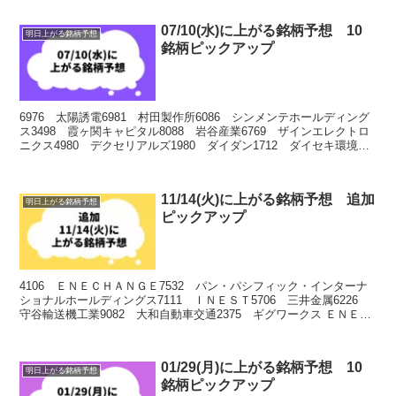
07/10(水)に上がる銘柄予想 10
明日上がる銘柄予想
銘柄ピックアップ
6976 太陽誘電6981 村田製作所6086 シンメンテホールディング
ス3498 霞ヶ関キャピタル8088 岩谷産業6769 ザインエレクトロ
ニクス4980 デクセリアルズ1980 ダイダン1712 ダイセキ環境ソ
リューション6777 ｓ...
11/14(火)に上がる銘柄予想 追加
明日上がる銘柄予想
ピックアップ
4106 ＥＮＥＣＨＡＮＧＥ7532 パン・パシフィック・インターナ
ショナルホールディングス7111 ＩＮＥＳＴ5706 三井金属6226
守谷輸送機工業9082 大和自動車交通2375 ギグワークス ＥＮＥＣ
ＨＡＮＧＥは抵抗線うわ抜けして...
01/29(月)に上がる銘柄予想 10
明日上がる銘柄予想
銘柄ピックアップ