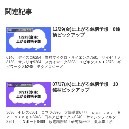
関連記事
12/29(金)に上がる銘柄予想 8銘
明日上がる銘柄予想
柄ピックアップ
6146 ディスコ6254 野村マイクロ・サイエンス7581 サイゼリヤ
8136 サンリオ9204 スカイマーク3858 ユビキタスＡＩ2375 ギ
グワークス5248 テクノロジーズ
07/17(水)に上がる銘柄予想 10
明日上がる銘柄予想
銘柄ピックアップ
3696 セレス6301 コマツ6976 太陽誘電6777 ｓａｎｔｅｃ Ｈ
ｏｌｄｉｎｇｓ6946 日本アビオニクス6240 ヤマシンフィルタ
3791 ＩＧポート6469 放電精密加工研究所5602 栗本鐵工所
7012 川崎重工業