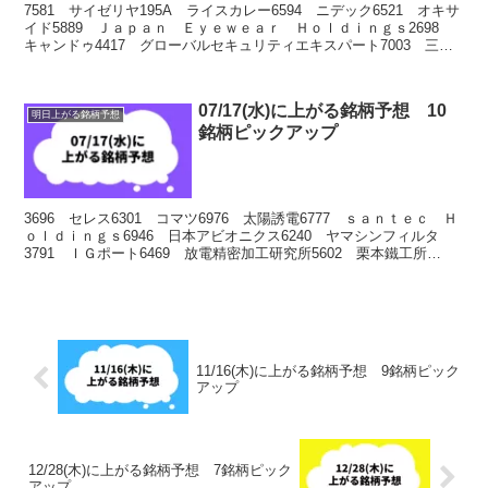
7581 サイゼリヤ195A ライスカレー6594 ニデック6521 オキサ
イド5889 Ｊａｐａｎ Ｅｙｅｗｅａｒ Ｈｏｌｄｉｎｇｓ2698
キャンドゥ4417 グローバルセキュリティエキスパート7003 三井
Ｅ＆Ｓ8830 住友不動産3...
07/17(水)に上がる銘柄予想 10
明日上がる銘柄予想
銘柄ピックアップ
3696 セレス6301 コマツ6976 太陽誘電6777 ｓａｎｔｅｃ Ｈ
ｏｌｄｉｎｇｓ6946 日本アビオニクス6240 ヤマシンフィルタ
3791 ＩＧポート6469 放電精密加工研究所5602 栗本鐵工所
7012 川崎重工業
11/16(木)に上がる銘柄予想 9銘柄ピック
アップ
12/28(木)に上がる銘柄予想 7銘柄ピック
アップ